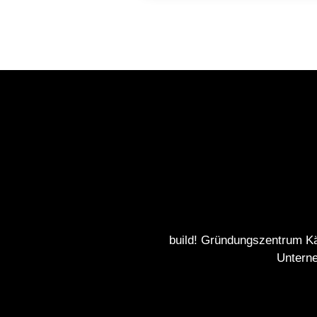
build! Gründungszentrum K
Untern