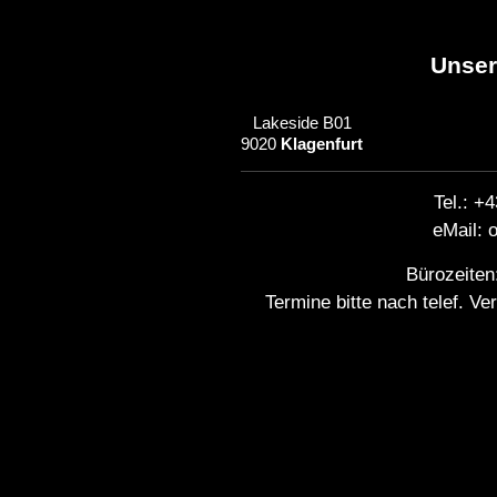
Unser
Lakeside B01
9020
Klagenfurt
Tel.: +
eMail: o
Bürozeiten
Termine bitte nach telef. V