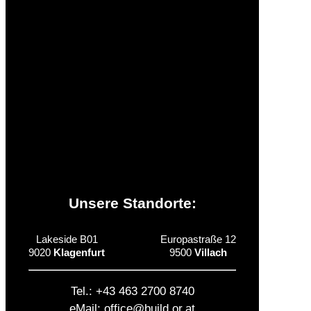
Jobs
Presse
Beihilfen & Partner
Zusatzinformationen
Unsere Standorte:
Lakeside B01
Europastraße 12
9020
Klagenfurt
9500
Villach
Tel.: +43 463 2700 8740
eMail: office@build.or.at