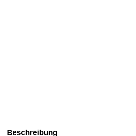
Neednect
Plattform zur Individualisierung des
Hotelaufenthalts
Beschreibung