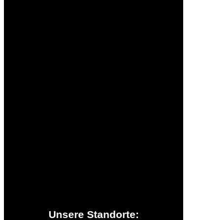
Datenschutz
AGBs
Kontakt
Jobs
Presse
Beihilfen & Partner
Zusatzinformationen
Unsere Standorte: