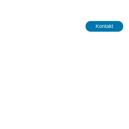
+43 463 2700 8740
Kontakt
n
build!
Startups
DE