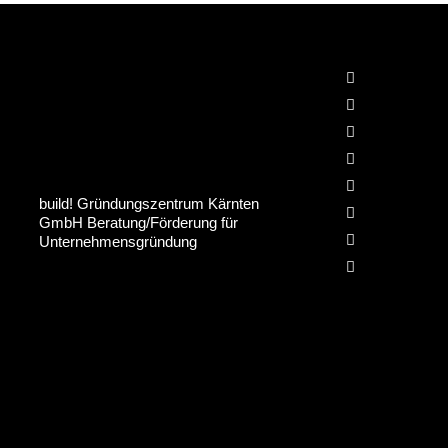
Impressum
Datenschutz
AGBs
Kontakt
Jobs
build! Gründungszentrum Kärnten
Presse
GmbH Beratung/Förderung für
Beihilfen & P
Unternehmensgründung
Zusatzinform