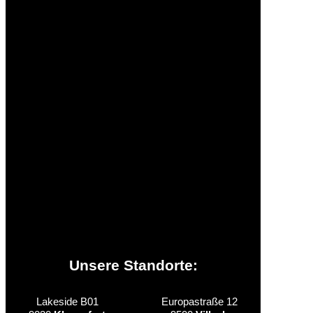
AGBs
Kontakt
Jobs
Presse
Beihilfen & Partner
Zusatzinformationen
Unsere Standorte:
Lakeside B01
Europastraße 12