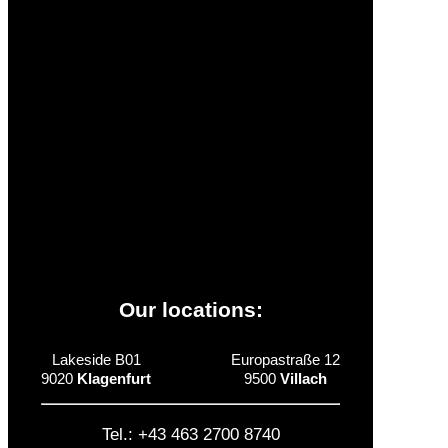
Jobs
Press
Grants, subsidies and partners
Additional information
Our locations:
Lakeside B01
Europastraße 12
9020
Klagenfurt
9500
Villach
Tel.: +43 463 2700 8740